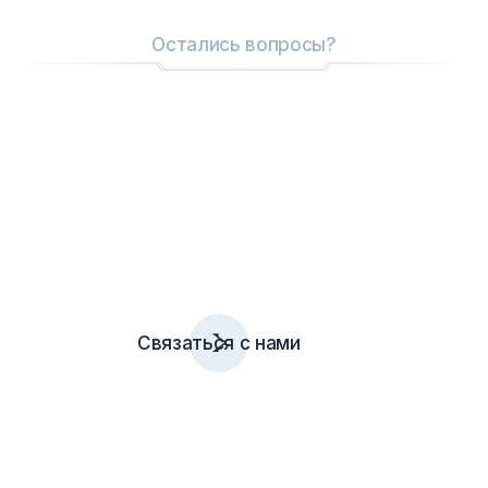
Остались вопросы?
Оставьте заявку или позвоните
Свяжитесь с нашим специалистом —
расскажем обо всех условиях, нюансах и
возможностях. Экономим ваше время и даём
только нужную информацию
Связаться с нами