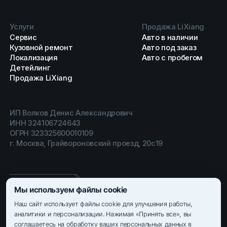
Услуги
Продажа LiXiang
Сервис
Авто в наличии
Кузовной ремонт
Авто под заказ
Локализация
Авто с пробегом
Детейлинг
Продажа LiXiang
ИП Волков Денис Александрович
ИНН 324106724643
ОГРН 323325600010109
г. Москва, Грайвороновский проезд, 20с19
Мы используем файлы cookie
© Все права защищены. Информация, предоставленная на
Наш сайт использует файлы cookie для улучшения работы,
сайте, не является публичной офертой.
аналитики и персонализации. Нажимая «Принять все», вы
Политика конфиденциальности
соглашаетесь на обработку ваших персональных данных в