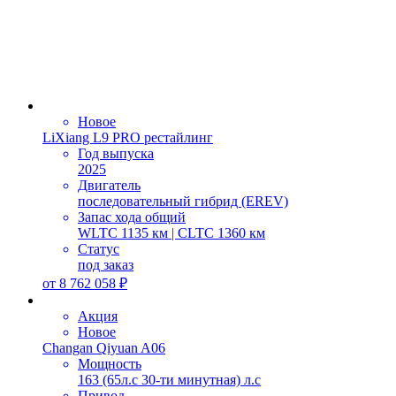
Новое
LiXiang L9 PRO рестайлинг
Год выпуска
2025
Двигатель
последовательный гибрид (EREV)
Запас хода общий
WLTC 1135 км | CLTC 1360 км
Статус
под заказ
от
8 762 058
₽
Акция
Новое
Changan Qiyuan A06
Мощность
163 (65л.с 30-ти минутная) л.с
Привод